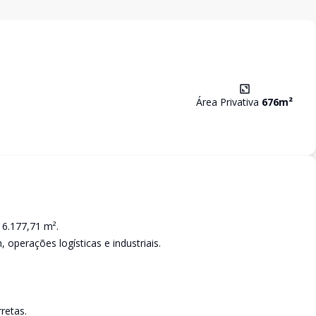
Área Privativa
676
m²
 6.177,71 m².
 operações logísticas e industriais.
retas.