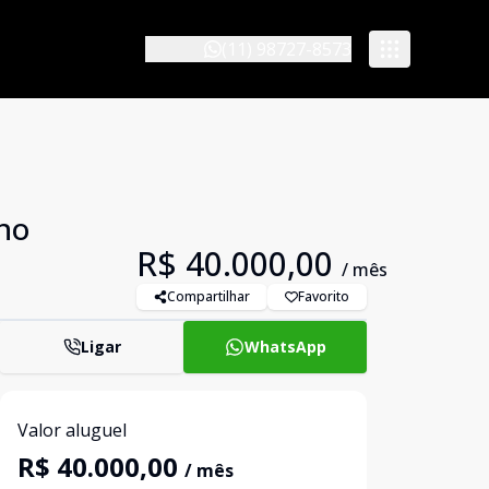
(11) 98727-8573
no
R$ 40.000,00
/ mês
Compartilhar
Favorito
Ligar
WhatsApp
Valor aluguel
R$ 40.000,00
/ mês