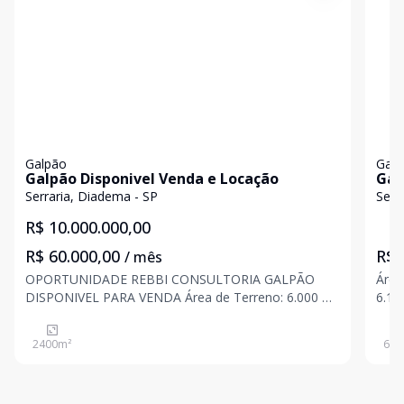
Galpão
Galp
Galpão Disponivel Venda e Locação
Gal
Est
Serraria, Diadema - SP
Serr
R$ 10.000.000,00
R$ 60.000,00
R$ 
/ mês
OPORTUNIDADE REBBI CONSULTORIA GALPÃO
Área co
DISPONIVEL PARA VENDA Área de Terreno: 6.000 m
6.17
Área Construída: 2.400 m Pé Direito: 6 m
arma
Zoneamento: ZUD Valor de Venda: 10.000.000,00
Ener
2400
m²
676
Informações Importantes: Transporte coletivo:
Ampl
Parada: ?Av. N
carr