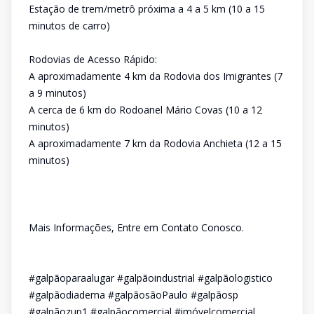
Estação de trem/metrô próxima a 4 a 5 km (10 a 15
minutos de carro)
Rodovias de Acesso Rápido:
A aproximadamente 4 km da Rodovia dos Imigrantes (7
a 9 minutos)
A cerca de 6 km do Rodoanel Mário Covas (10 a 12
minutos)
A aproximadamente 7 km da Rodovia Anchieta (12 a 15
minutos)
Mais Informações, Entre em Contato Conosco.
#galpãoparaalugar #galpãoindustrial #galpãologistico
#galpãodiadema #galpãosãoPaulo #galpãosp
#galpãozup1 #galpãocomercial #imóvelcomercial