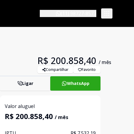
(11) 98727-8573
R$ 200.858,40
/ mês
Compartilhar
Favorito
Ligar
WhatsApp
Valor aluguel
R$ 200.858,40
/ mês
IPTU
R$ 7.532,19