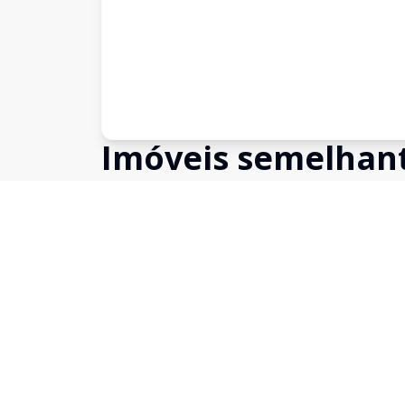
Imóveis semelhan
Confira imóveis semelhantes
Cód:
4125
Comparar