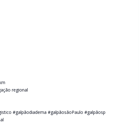
 km
gação regional
ogistico #galpãodiadema #galpãosãoPaulo #galpãosp
al