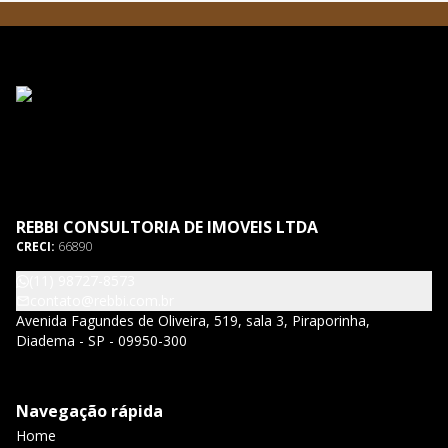
REBBI CONSULTORIA DE IMOVEIS LTDA
CRECI:
66890
(11) 98727-8573
contato@rebbi.com.br
Avenida Fagundes de Oliveira, 519, sala 3, Piraporinha,
Diadema - SP - 09950-300
Navegação rápida
Home