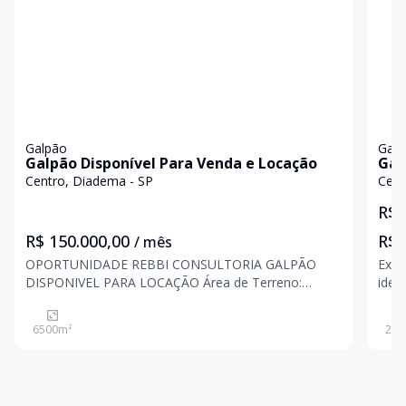
Galpão
Galp
Galpão Disponível Para Venda e Locação
Gal
Dia
Centro, Diadema - SP
Cent
R$ 
R$ 150.000,00
R$ 
/ mês
OPORTUNIDADE REBBI CONSULTORIA GALPÃO
Exce
DISPONIVEL PARA LOCAÇÃO Área de Terreno:
idea
10.000 m² Área Construída: 6.500 m² Pé Direito: 8 m
oper
Zoneamento: ZUPI1 Valor para locação: R$:
complet
6500
m²
294
150.000,00 Informações Importantes: Transporte
coletivo: