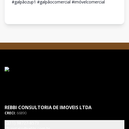
#galpãozup1 #galpãocomercial #imóvelcomercial
REBBI CONSULTORIA DE IMOVEIS LTDA
CRECI:
66890
(11) 98727-8573
contato@rebbi.com.br