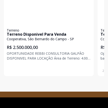
Terreno
Terr
Terreno Disponivel Para Venda
Ter
em 
Cooperativa, São Bernardo do Campo - SP
Coop
R$ 2.500.000,00
R$ 
OPORTUNIDADE REBBI CONSULTORIA GALPÃO
Opor
DISPONIVEL PARA LOCAÇÃO Área de Terreno: 4.000
bair
m² Valor para Venda: R$: 49.900,00 Mais
cons
Informações, Entre em Contato Conosco.
de área const
280
#galpãoparaalugar #galpãoindustrial #galpãologistico
aces
#galpãodiadema #gal