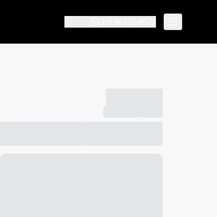
(11) 98727-8573
-------------
Compartilhar
Favorito