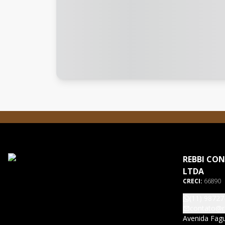
REBBI CON
LTDA
CRECI:
66890
(11) 98727
contato@r
Avenida Fagu