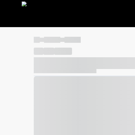
----
----- -----
----- -----
----
-----
---- ------
----- ----- -- ------ ---- ---- -- ---
----- ----- -- ------ ----- ----- -- ------