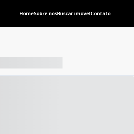
Home
Sobre nós
Buscar imóvel
Contato
-- ----- ----- --- ------