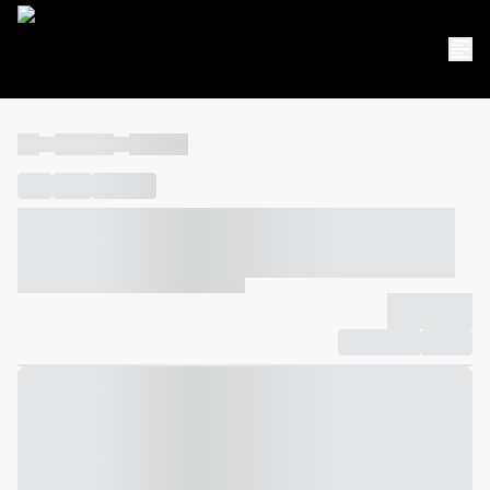
----
----- -----
----- -----
----
-----
---- ------
----- ----- -- ------ ---- ---- -- ----- ----- -----
--- ------
----- ----- -- ------ ----- ----- -- ------
-------------
Compartilhar
Favorito