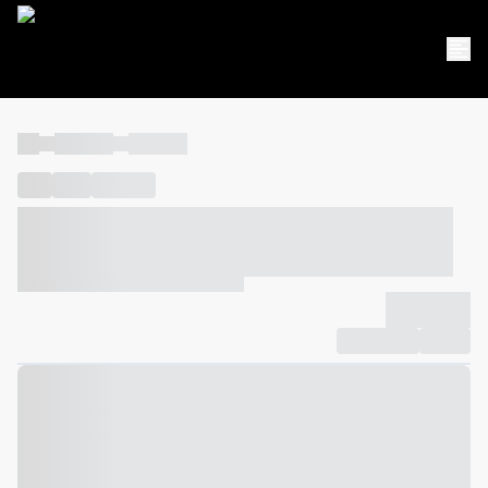
----
----- -----
----- -----
----
-----
---- ------
----- ----- -- ------ ---- ---- -- ----- ----- -----
--- ------
----- ----- -- ------ ----- ----- -- ------
-------------
Compartilhar
Favorito