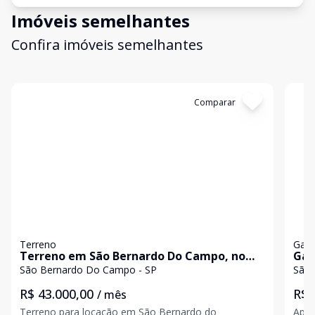
Imóveis semelhantes
Confira imóveis semelhantes
Cód:
179
Comparar
Có
Terreno
Galp
Terreno em São Bernardo Do Campo, no
Gal
bairro Planalto, para locação.
bai
São Bernardo Do Campo - SP
São 
R$ 43.000,00
R$ 
/ mês
Terreno para locação em São Bernardo do
Apre