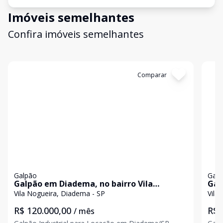
Imóveis semelhantes
Confira imóveis semelhantes
Cód:
3776
Comparar
Có
Galpão
Galp
Galpão em Diadema, no bairro Vila
Gal
Nogueira, para locação.
Nog
Vila Nogueira, Diadema - SP
Vila
R$ 120.000,00
R$ 
/ mês