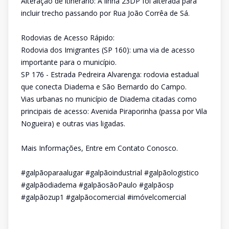
Alteração de itinerário: A linha 23DP foi alterada para
incluir trecho passando por Rua João Corrêa de Sá.
Rodovias de Acesso Rápido:
Rodovia dos Imigrantes (SP 160): uma via de acesso
importante para o município.
SP 176 - Estrada Pedreira Alvarenga: rodovia estadual
que conecta Diadema e São Bernardo do Campo.
Vias urbanas no município de Diadema citadas como
principais de acesso: Avenida Piraporinha (passa por Vila
Nogueira) e outras vias ligadas.
Mais Informações, Entre em Contato Conosco.
#galpãoparaalugar #galpãoindustrial #galpãologistico
#galpãodiadema #galpãosãoPaulo #galpãosp
#galpãozup1 #galpãocomercial #imóvelcomercial