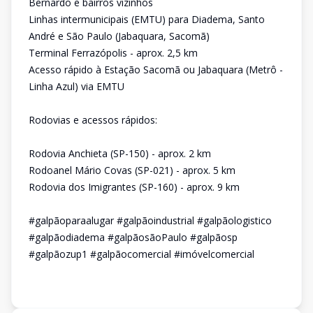
Bernardo e bairros vizinhos
Linhas intermunicipais (EMTU) para Diadema, Santo
André e São Paulo (Jabaquara, Sacomã)
Terminal Ferrazópolis - aprox. 2,5 km
Acesso rápido à Estação Sacomã ou Jabaquara (Metrô -
Linha Azul) via EMTU
Rodovias e acessos rápidos:
Rodovia Anchieta (SP-150) - aprox. 2 km
Rodoanel Mário Covas (SP-021) - aprox. 5 km
Rodovia dos Imigrantes (SP-160) - aprox. 9 km
#galpãoparaalugar #galpãoindustrial #galpãologistico
#galpãodiadema #galpãosãoPaulo #galpãosp
#galpãozup1 #galpãocomercial #imóvelcomercial