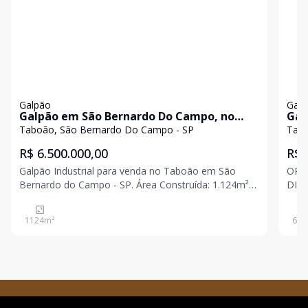
Galpão
Galp
Galpão em São Bernardo Do Campo, no
Gal
bairro Taboão, à venda.
Taboão, São Bernardo Do Campo - SP
Tabo
R$ 6.500.000,00
R$ 
Galpão Industrial para venda no Taboão em São
OPORTUNID
Bernardo do Campo - SP. Área Construída: 1.124m²,
DISPONI
Área de Terreno: 1.500m², Pé Direito: 7 metros, Tipo
Área 
de Energia: 250 KVA, Refeitório e Vestiário.
de Venda:
1124
m²
636