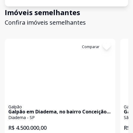
Imóveis semelhantes
Confira imóveis semelhantes
Cód:
2214
Comparar
Có
Galpão
Galp
Galpão em Diadema, no bairro Conceição,
Gal
à venda.
bai
Diadema - SP
São 
R$ 4.500.000,00
R$ 