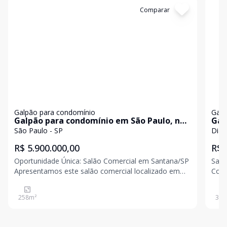
Cód:
3250
Comparar
Có
Galpão para condomínio
Galp
Galpão para condomínio em São Paulo, no
Gal
bairro Santana, à venda.
bai
São Paulo - SP
Diad
R$ 5.900.000,00
R$ 
Oportunidade Única: Salão Comercial em Santana/SP
Salã
Apresentamos este salão comercial localizado em
Come
Santana, um dos bairros mais dinâmicos e
Área
movimentados de São Paulo. Com uma área
vest
258
m²
313
construída de 516m², este imóvel oferece uma
anda
infraestrutura completa para