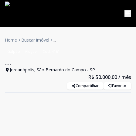
Home
Buscar imóvel
...
Galpão
Aluguel
Cód:
4161
...
Jordanópolis, São Bernardo do Campo - SP
R$ 50.000,00
/ mês
Compartilhar
Favorito