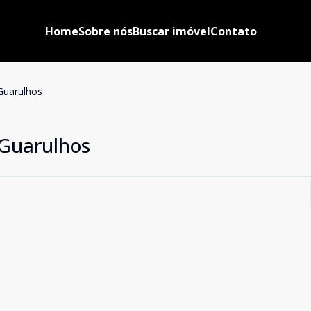
Home
Sobre nós
Buscar imóvel
Contato
Guarulhos
 Guarulhos