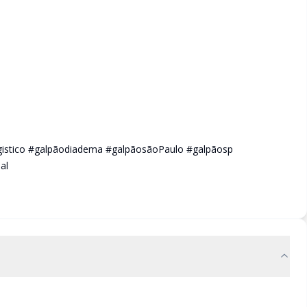
ogistico #galpãodiadema #galpãosãoPaulo #galpãosp
al