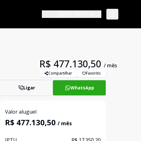
(11) 98727-8573
R$ 477.130,50
/ mês
Compartilhar
Favorito
Ligar
WhatsApp
Valor aluguel
R$ 477.130,50
/ mês
IPTU
R$ 17.350,20