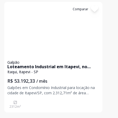
Cód:
3713
Comparar
Galpão
Loteamento Industrial em Itapevi, no
bairro Itaqui, para locação.
Itaqui, Itapevi - SP
R$ 53.192,33
/ mês
Galpões em Condomínio Industrial para locação na
cidade de Itapevi/SP, com 2.312,71m² de área
construída, 1.838,25m² de área de fabril e pé direito
12 metros. Infraestrutura com vestiário, refeitório,
2312
m²
pátio de manobras, doca, vagas de estacionamento
e ene