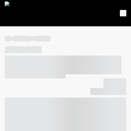
----
----- -----
----- -----
----
-----
---- ------
----- ----- -- ------ ---- ---- -- ----- ----- -----
--- ------
----- ----- -- ------ ----- ----- -- ------
-------------
Compartilhar
Favorito