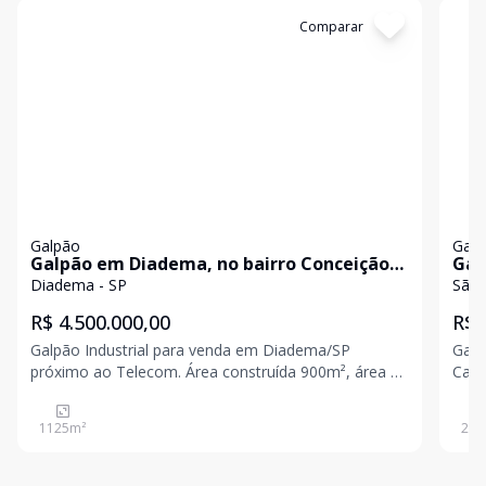
Cód:
2214
Comparar
Có
Galpão
Galp
Galpão em Diadema, no bairro Conceição,
Gal
à venda.
bai
Diadema - SP
São 
R$ 4.500.000,00
R$ 
Galpão Industrial para venda em Diadema/SP
Galp
próximo ao Telecom. Área construída 900m², área de
Camp
terreno 1.351,33m², e zoneamento Zudi.
Zone
Infraestrutura com energia Trifásica, doca, refeitório,
Trif
1125
m²
240
vestiário e vagas para estacionamento.