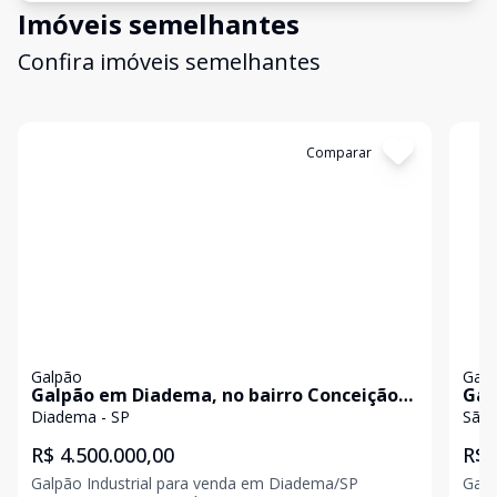
Imóveis semelhantes
Confira imóveis semelhantes
Cód:
2214
Comparar
Có
Galpão
Galp
Galpão em Diadema, no bairro Conceição,
Gal
à venda.
bai
Diadema - SP
São 
R$ 4.500.000,00
R$ 
Galpão Industrial para venda em Diadema/SP
Galp