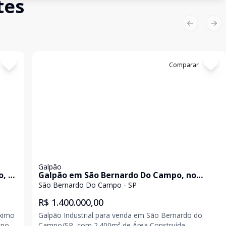
tes
Previous sl
Nex
Cód:
2231
Comparar
Galpão
o, à
Galpão em São Bernardo Do Campo, no
bairro Dos Finco, à venda.
São Bernardo Do Campo - SP
R$ 1.400.000,00
óximo
Galpão Industrial para venda em São Bernardo do
eno
Campo/SP, com 2.400m² de Área Construída,