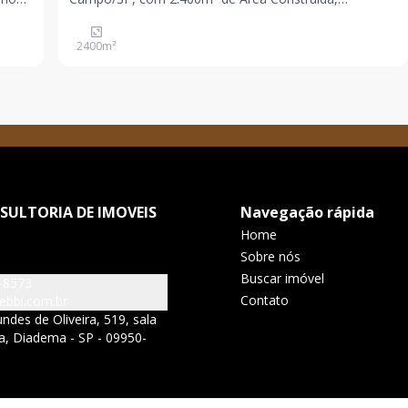
om
Zoneamento Manancial, Pé Direiro 5m e Energia
as
Trifásica. Imóvel com pátio de manobra.
2400
m²
SULTORIA DE IMOVEIS
Navegação rápida
Home
Sobre nós
Buscar imóvel
-8573
Contato
ebbi.com.br
ndes de Oliveira, 519, sala
ha, Diadema - SP - 09950-