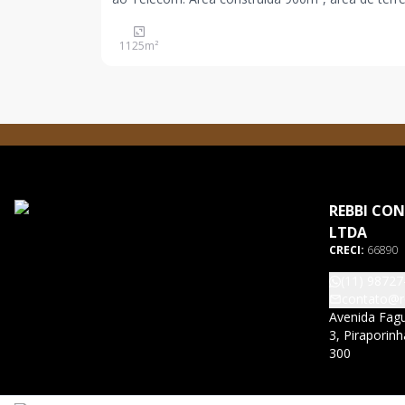
1.351,33m², e zoneamento Zudi. Infraestrutura c
energia Trifásica, doca, refeitório, vestiário e vag
1125
m²
para estacionamento.
REBBI CON
LTDA
CRECI:
66890
(11) 98727
contato@r
Avenida Fagu
3, Piraporin
300