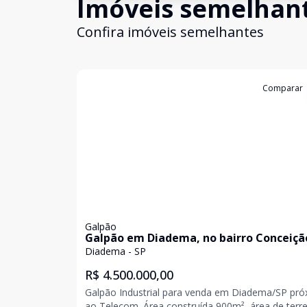
Imóveis semelhan
Confira imóveis semelhantes
Cód:
2214
Comparar
Galpão
Galpão em Diadema, no bairro Conceiçã
venda.
Diadema - SP
R$ 4.500.000,00
Galpão Industrial para venda em Diadema/SP pr
ao Telecom. Área construída 900m², área de terr