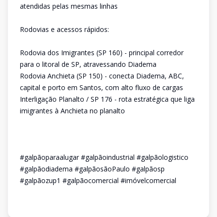
atendidas pelas mesmas linhas
Rodovias e acessos rápidos:
Rodovia dos Imigrantes (SP 160) - principal corredor
para o litoral de SP, atravessando Diadema
Rodovia Anchieta (SP 150) - conecta Diadema, ABC,
capital e porto em Santos, com alto fluxo de cargas
Interligação Planalto / SP 176 - rota estratégica que liga
imigrantes à Anchieta no planalto
#galpãoparaalugar #galpãoindustrial #galpãologistico
#galpãodiadema #galpãosãoPaulo #galpãosp
#galpãozup1 #galpãocomercial #imóvelcomercial