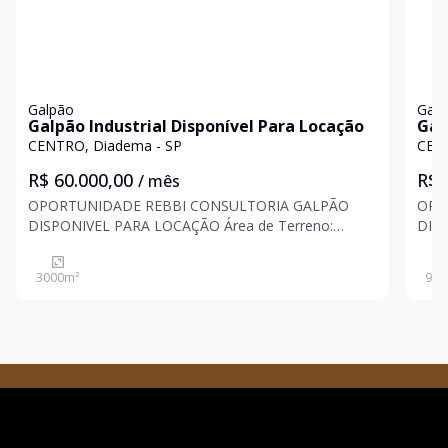
Galpão
Galp
Galpão Industrial Disponível Para Locação
Gal
CENTRO, Diadema - SP
CENT
R$ 60.000,00
R$ 
/ mês
OPORTUNIDADE REBBI CONSULTORIA GALPÃO
OPORTUNID
DISPONIVEL PARA LOCAÇÃO Área de Terreno:
DISPONI
4.000,00 Área Construída: 3.000,00 Pé Direito: 7 m
m Área Co
Zoneamento: Zup1 Valor para locação: R$: 60.000,00
Zoneamen
3000
m²
900
Informações Importantes: Transporte coletivo: Term
40.000,00 Mais Infor