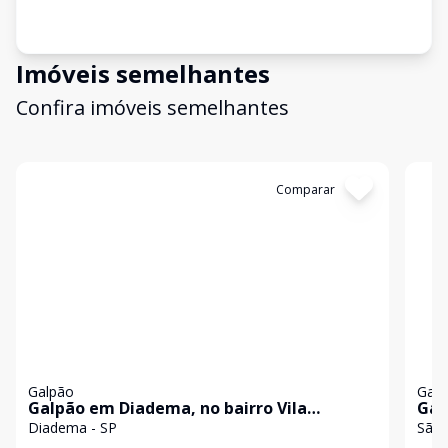
Imóveis semelhantes
Confira imóveis semelhantes
Cód:
3303
Comparar
Có
Galpão
Galp
Galpão em Diadema, no bairro Vila
Gal
Nogueira, para locação.
de 
Diadema - SP
São 