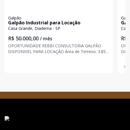
Galpão
Galp
Galpão Industrial para Locação
GAL
CON
Casa Grande, Diadema - SP
Casa
R$ 50.000,00
R$ 
/ mês
OPORTUNIDADE REBBI CONSULTORIA GALPÃO
OPORTUNID
DISPONIVEL PARA LOCAÇÃO Área de Terreno: 3.850
DIS
m² Área Construída: 2.250 m² Pé Direito: 5 a 7 m
Modulo: 9.0
Zoneamento: ZUPI1 Valor para locação: R$:
Misto 
400
50.000,00 Informações Importantes: Transporte
Importantes: Pé di
coletivo: Pa
para