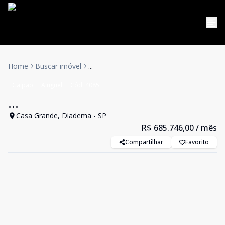
Home
Buscar imóvel
...
Galpão
Aluguel
Cód:
4085
...
Casa Grande, Diadema - SP
R$ 685.746,00
/ mês
Compartilhar
Favorito