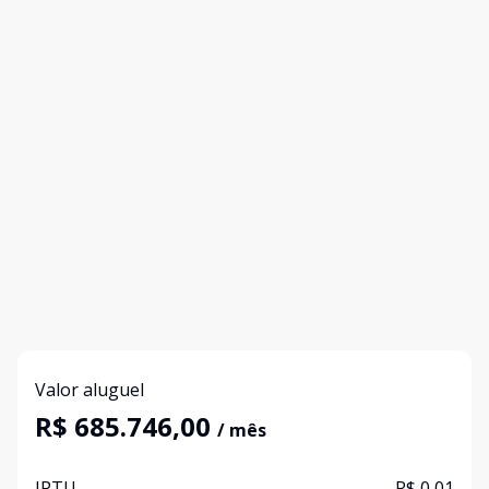
Valor aluguel
R$ 685.746,00
/ mês
IPTU
R$ 0,01