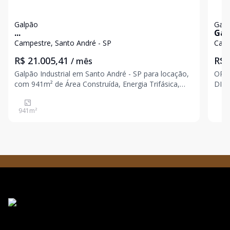
Galpão
Galp
...
Gal
Campestre, Santo André - SP
Camp
R$ 21.005,41
R$ 
/ mês
Galpão Industrial em Santo André - SP para locação,
OPORTUNID
com 941m² de Área Construída, Energia Trifásica,
DISPONI
Zoneamento Zudi e Pé Direito 6m.
Pé-d
Industrial Valor do Alug
941
m²