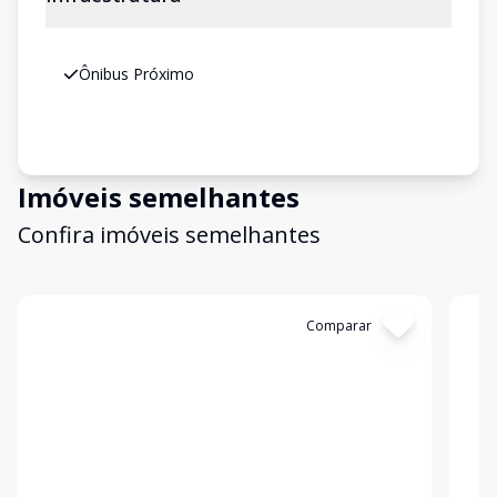
Ônibus Próximo
Imóveis semelhantes
Confira imóveis semelhantes
Cód:
2076
Comparar
Có