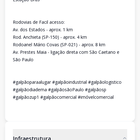
Rodovias de Facil acesso:
Av. dos Estados - aprox. 1 km
Rod. Anchieta (SP-150) - aprox. 4 km
Rodoanel Mário Covas (SP-021) - aprox. 8 km
Av. Prestes Maia - ligação direta com São Caetano e
São Paulo
#galpãoparaalugar #galpãoindustrial #galpãologistico
#galpãodiadema #galpãosãoPaulo #galpãosp
#galpãozup1 #galpãocomercial #imóvelcomercial
Infraestrutura