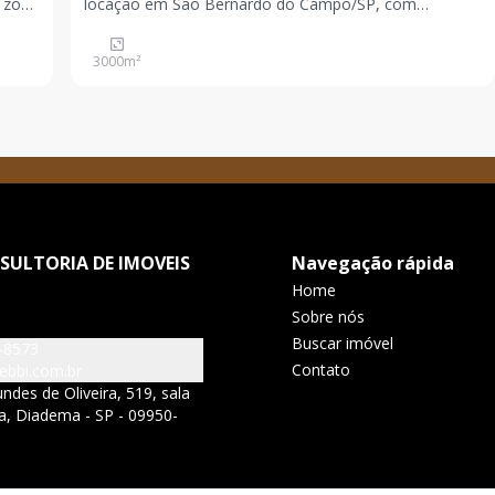
a
locação em São Bernardo do Campo/SP, com
zoneamento Zupi-1 Principais características: - Área
construída: 3.000m², com amplas instalações para
3000
m²
acomodar suas operações de forma eficiente e
organizada.
SULTORIA DE IMOVEIS
Navegação rápida
Home
Sobre nós
Buscar imóvel
-8573
Contato
ebbi.com.br
ndes de Oliveira, 519, sala
ha, Diadema - SP - 09950-