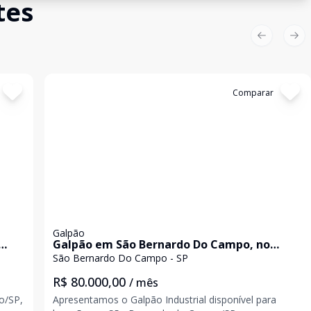
tes
Previous sl
Nex
Cód:
1545
Comparar
Galpão
Galpão em São Bernardo Do Campo, no
bairro Taboão, para locação.
São Bernardo Do Campo - SP
R$ 80.000,00
/ mês
o/SP,
Apresentamos o Galpão Industrial disponível para