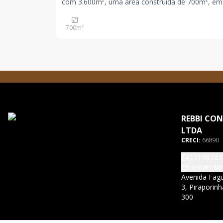
com 3.600m², uma área construída de 700m², em zon
ZUPI-1 próximo a Rodovia Anchieta.
700
m²
REBBI CON
LTDA
CRECI:
66890
(11) 98727
contato@r
Avenida Fagu
3, Piraporin
300